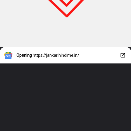
Opening
https://jankarihindime.in/