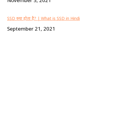
November 3, 2021
SSD क्या होता है? | What is SSD in Hindi
September 21, 2021
About us
जानकारी हिंदी में
यह एक ऐसा ब्लॉग है जहां पर आपको हिंदी में बहुत
सारी जानकारी मिलेगी जैसे कि एक्टर कैसे बने, पर्सनालिटी डेवलप
कैसे करें और भी बहुत सारी जानकारी आपको यहां पर मिलेगी.
LINKS
Privacy Policy
Terms and Conditions
About Us