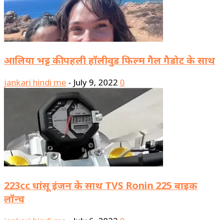
आलिया भट्ट की पहली हॉलीवुड फिल्म गैल गैडोट के साथ
jankari hindi me
-
July 9, 2022
0
223cc धांसू इंजन के साथ TVS Ronin 225 बाइक
लॉन्च